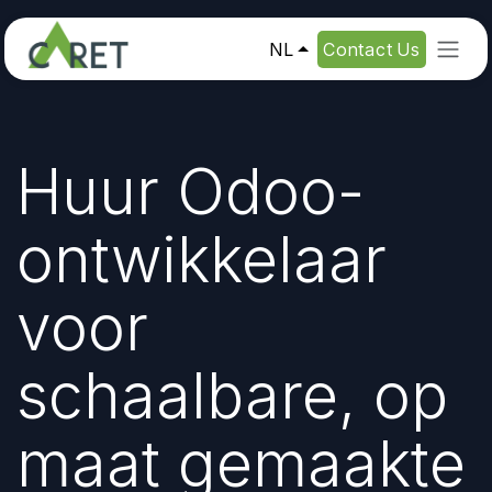
Overslaan naar inhoud
NL
Contact Us
Huur Odoo-
ontwikkelaar
voor
schaalbare, op
maat gemaakte