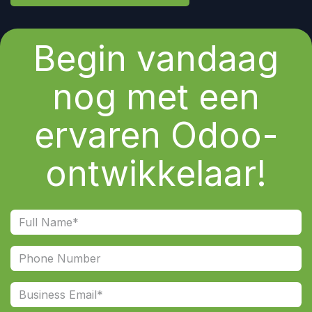
Begin vandaag
nog met een
ervaren Odoo-
ontwikkelaar!