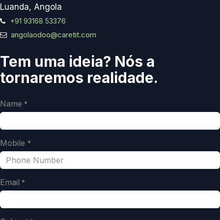
Luanda, Angola
+91 93168 53376
angolaodoo@caretit.com
Tem uma ideia? Nós a
tornaremos realidade.
Name
*
Mobile
*
Email
*