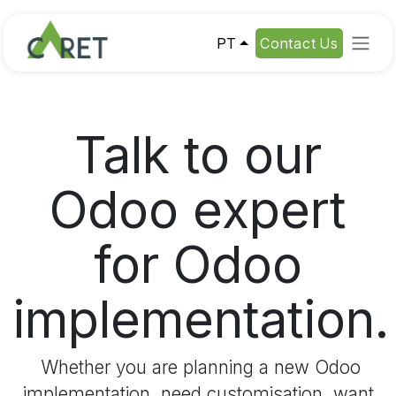
Skip to Content
PT
Contact Us
Talk to our
Odoo expert
for Odoo
implementation.
Whether you are planning a new Odoo
implementation, need customisation, want