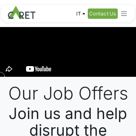
Passa al contenuto
IT
Contact Us
Our Job Offers
Join us and help
disrupt the