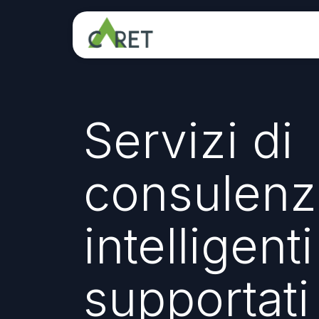
Passa al contenuto
Servizi di
consulenz
intelligenti
supportati