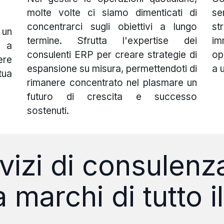
molte volte ci siamo dimenticati di
se
concentrarci sugli obiettivi a lungo
st
 un
termine. Sfrutta l'expertise dei
im
i a
consulenti ERP per creare strategie di
op
ere
espansione su misura, permettendoti di
a 
tua
rimanere concentrato nel plasmare un
futuro di crescita e successo
sostenuti.
ervizi di consulen
da marchi di tutto 