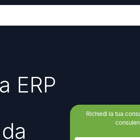
Industries
Odoo ERP
Service
a ERP
Richiedi la tua cons
 da
consulent