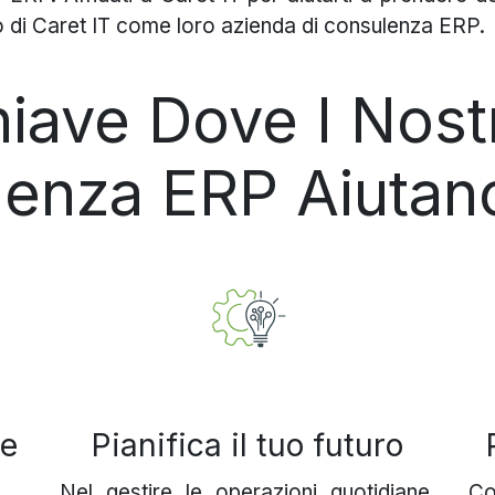
no di Caret IT come loro azienda di consulenza ERP.
iave Dove I Nostri
enza ERP Aiutano
 e
Pianifica il tuo futuro
Nel gestire le operazioni quotidiane,
C