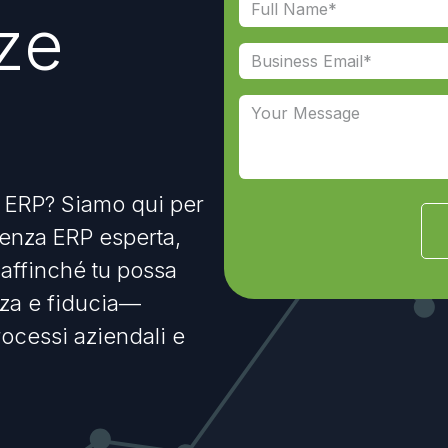
ze
to ERP? Siamo qui per
lenza ERP esperta,
 affinché tu possa
za e fiducia—
processi aziendali e