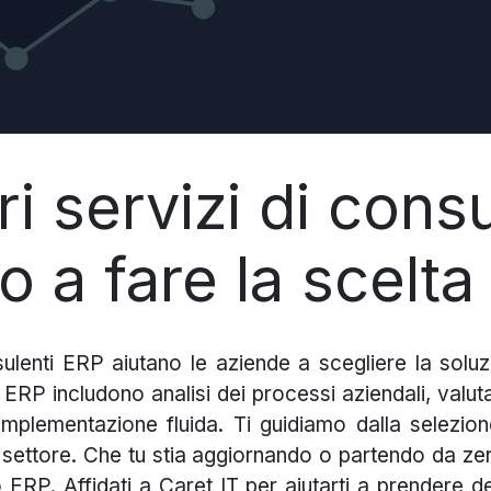
i servizi di cons
o a fare la scelta
sulenti ERP aiutano le aziende a scegliere la solu
za ERP includono analisi dei processi aziendali, val
'implementazione fluida. Ti guidiamo dalla selezion
uo settore. Che tu stia aggiornando o partendo da z
o ERP. Affidati a Caret IT per aiutarti a prendere d